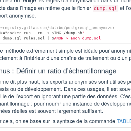
 cela on rédige les règles d’anonymisation dans un fich
cte dans l’image en même que le fichier
et l’
dump.sql
port anonymisé.
ON="docker run --rm -i $
IMG /dump.sh
t dump.sql rules.sql | $
te méthode extrêmement simple est idéale pour anonymi
ctement à l’intérieur d’une chaîne de traitement ou d’un p
us : Définir un ratio d’échantillonnage
e dit plus haut, les exports anonymisés sont utilisés p
ests ou de développement. Dans ces usages, il est souv
aille de l’export en ignorant une partie des données. C’es
hantillonnage : pour nourrir une instance de développe
ées réelles est souvent largement suffisant.
r cela, on se base sur la syntaxe de la commande
TABL