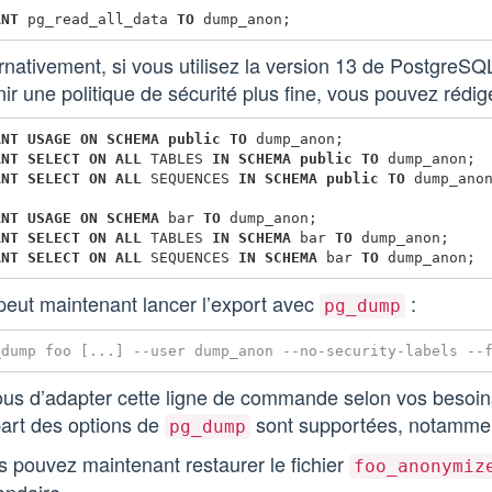
ANT
pg_read_all_data
TO
dump_anon
;
rnativement, si vous utilisez la version 13 de PostgreSQ
nir une politique de sécurité plus fine, vous pouvez rédig
ANT
USAGE
ON
SCHEMA
public
TO
dump_anon
;
ANT
SELECT
ON
ALL
TABLES
IN
SCHEMA
public
TO
dump_anon
;
ANT
SELECT
ON
ALL
SEQUENCES
IN
SCHEMA
public
TO
dump_ano
ANT
USAGE
ON
SCHEMA
bar
TO
dump_anon
;
ANT
SELECT
ON
ALL
TABLES
IN
SCHEMA
bar
TO
dump_anon
;
ANT
SELECT
ON
ALL
SEQUENCES
IN
SCHEMA
bar
TO
dump_anon
;
peut maintenant lancer l’export avec
:
pg_dump
us d’adapter cette ligne de commande selon vos besoins
part des options de
sont supportées, notamm
pg_dump
 pouvez maintenant restaurer le fichier
foo_anonymiz