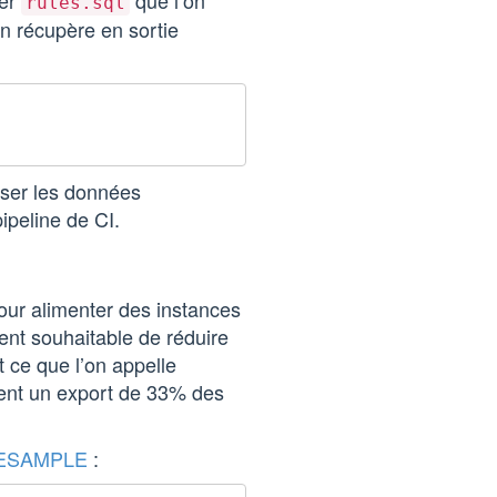
ier
que l’on
rules.sql
on récupère en sortie
ser les données
ipeline de CI.
our alimenter des instances
ent souhaitable de réduire
t ce que l’on appelle
ment un export de 33% des
ESAMPLE
: