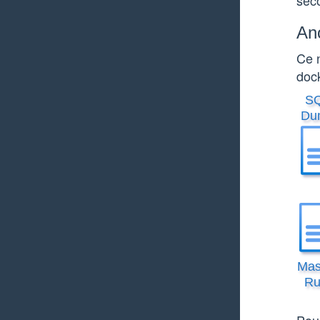
sec
An
Ce n
doc