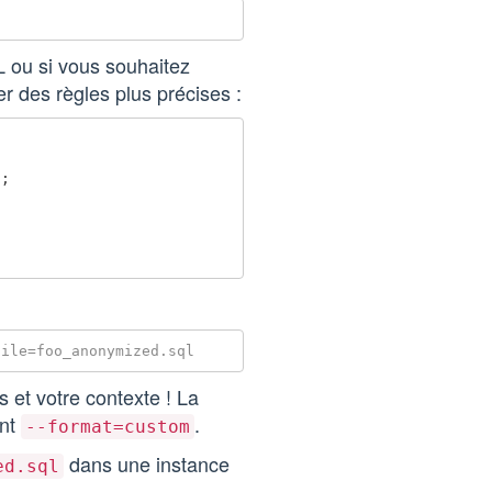
L ou si vous souhaitez
er des règles plus précises :
n
;
 et votre contexte ! La
ent
.
--format=custom
dans une instance
ed.sql