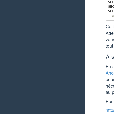
SE
SE
SE
--
Cet
Atte
vous
tout
À v
En s
Ano
pour
néce
au p
Pour
http