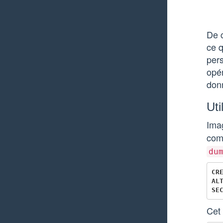
De c
ce q
pers
opé
don
Uti
Ima
co
du
CR
AL
SE
Cet 