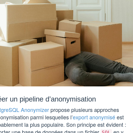
er un pipeline d’anonymisation
tgreSQL Anonymizer
propose plusieurs approches
onymisation parmi lesquelles l’
export anonymisé
est
ablement la plus populaire. Son principe est évident :
orter une base de données dans un fichier
en y
SQL