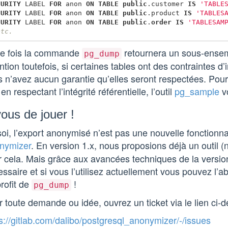
CURITY
LABEL
FOR
anon
ON
TABLE
public
.
customer
IS
'TABLE
CURITY
LABEL
FOR
anon
ON
TABLE
public
.
product
IS
'TABLES
CURITY
LABEL
FOR
anon
ON
TABLE
public
.
order
IS
'TABLESAM
etc.
te fois la commande
retournera un sous-ensemb
pg_dump
ntion toutefois, si certaines tables ont des contraintes d’i
 n’avez aucun garantie qu’elles seront respectées. Pour 
 en respectant l’intégrité référentielle, l’outil
pg_sample
vo
ous de jouer !
oi, l’export anonymisé n’est pas une nouvelle fonctionna
nymizer
. En version 1.x, nous proposions déjà un outil
 cela. Mais grâce aux avancées techniques de la version 2
ssaire et si vous l’utilisez actuellement vous pouvez l’
rofit de
!
pg_dump
 toute demande ou idée, ouvrez un ticket via le lien ci-d
s://gitlab.com/dalibo/postgresql_anonymizer/-/issues