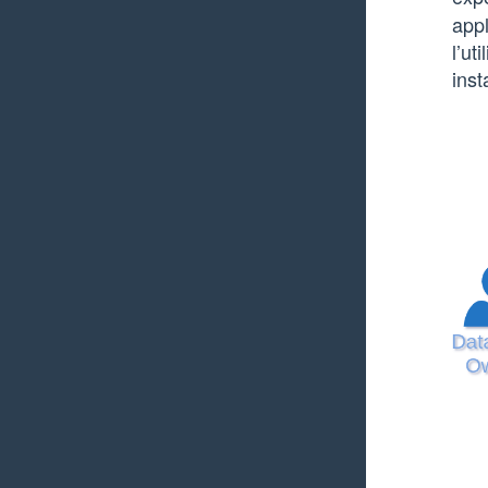
app
l’ut
inst