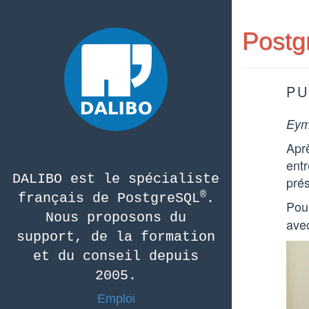
Postg
PU
Eym
Apr
entr
DALIBO est le spécialiste
prés
®
français de PostgreSQL
.
Pou
Nous proposons du
avec
support, de la formation
et du conseil depuis
2005.
Emploi