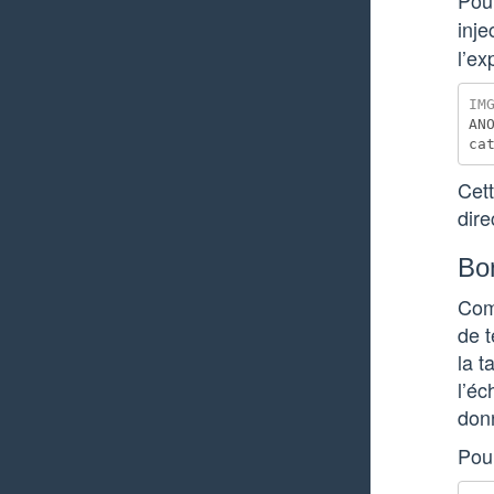
Pour
inje
l’ex
AN
ca
Cet
dire
Bon
Comm
de t
la t
l’éc
donn
Pou