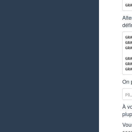
GR
Alte
défi
GR
GR
GR
GR
GR
GR
On 
À vo
plu
Vous