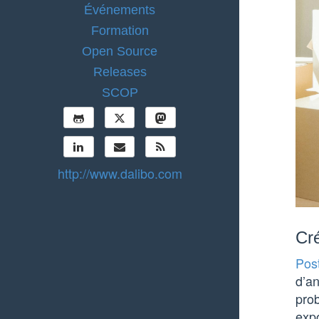
Événements
Formation
Open Source
Releases
SCOP
http://www.dalibo.com
Cré
Pos
d’an
prob
exp