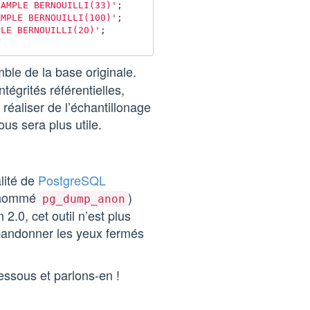
SAMPLE BERNOUILLI(33)'
;
AMPLE BERNOUILLI(100)'
;
PLE BERNOUILLI(20)'
;
le de la base originale.
ntégrités référentielles,
réaliser de l’échantillonage
us sera plus utile.
lité de
PostgreSQL
 (nommé
)
pg_dump_anon
.0, cet outil n’est plus
abandonner les yeux fermés
essous et parlons-en !