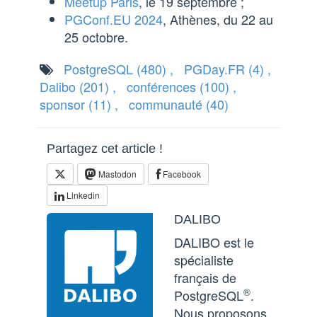
Meetup Paris
, le 19 septembre ;
PGConf.EU 2024
, Athènes, du 22 au
25 octobre.
PostgreSQL
(480)
,
PGDay.FR
(4)
,
Dalibo
(201)
,
conférences
(100)
,
sponsor
(11)
,
communauté
(40)
Partagez cet article !
Mastodon
Facebook
Linkedin
DALIBO
DALIBO est le
spécialiste
français de
®
PostgreSQL
.
Nous proposons