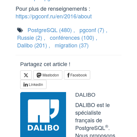
Pour plus de renseignements :
https://pgconf.ru/en/2016/about
PostgreSQL
(480)
,
pgconf
(7)
,
Russie
(2)
,
conférences
(100)
,
Dalibo
(201)
,
migration
(37)
Partagez cet article !
Mastodon
Facebook
Linkedin
DALIBO
DALIBO est le
spécialiste
français de
®
PostgreSQL
.
Nous proposons