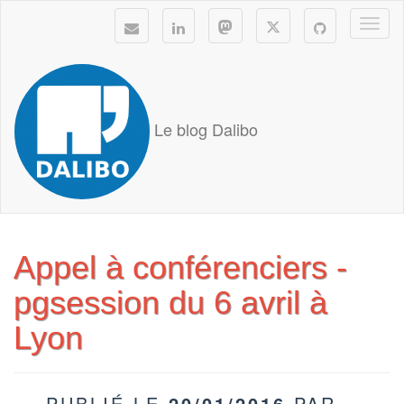
Togg
navi
Le blog Dalibo
Appel à conférenciers -
pgsession du 6 avril à
Lyon
PUBLIÉ LE
20/01/2016
PAR