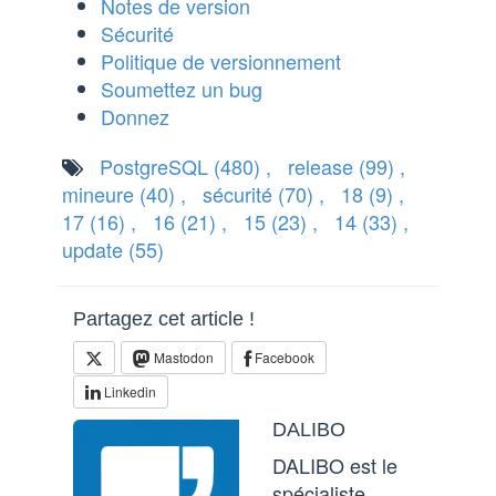
Notes de version
Sécurité
Politique de versionnement
Soumettez un bug
Donnez
PostgreSQL
(480)
,
release
(99)
,
mineure
(40)
,
sécurité
(70)
,
18
(9)
,
17
(16)
,
16
(21)
,
15
(23)
,
14
(33)
,
update
(55)
Partagez cet article !
Mastodon
Facebook
Linkedin
DALIBO
DALIBO est le
spécialiste