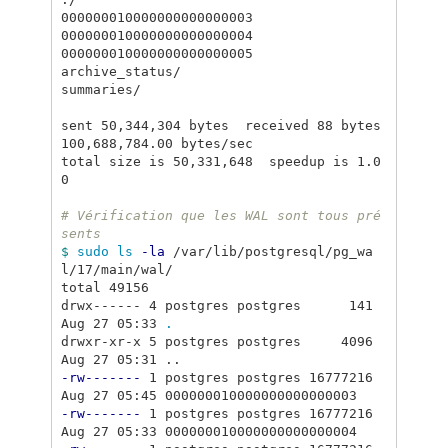
000000010000000000000003

000000010000000000000004

000000010000000000000005

archive_status/

summaries/

sent 50,344,304 bytes  received 88 bytes  
100,688,784.00 bytes/sec

total size is 50,331,648  speedup is 1.0
0

# Vérification que les WAL sont tous pré
sents
$ 
sudo ls
-la
 /var/lib/postgresql/pg_wa
l/17/main/wal/

total 49156

drwx------ 4 postgres postgres      141 
Aug 27 05:33 
.
drwxr-xr-x 5 postgres postgres     4096 
-rw-------
 1 postgres postgres 16777216 
-rw-------
 1 postgres postgres 16777216 