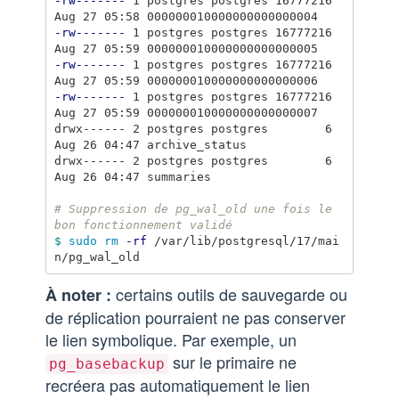
-rw-------
 1 postgres postgres 16777216 
-rw-------
 1 postgres postgres 16777216 
-rw-------
 1 postgres postgres 16777216 
-rw-------
 1 postgres postgres 16777216 
Aug 27 05:59 000000010000000000000007

drwx------ 2 postgres postgres        6 
Aug 26 04:47 archive_status

drwx------ 2 postgres postgres        6 
Aug 26 04:47 summaries

# Suppression de pg_wal_old une fois le 
bon fonctionnement validé
$ 
sudo rm
-rf
 /var/lib/postgresql/17/mai
certains outils de sauvegarde ou
À noter :
de réplication pourraient ne pas conserver
le lien symbolique. Par exemple, un
sur le primaire ne
pg_basebackup
recréera pas automatiquement le lien