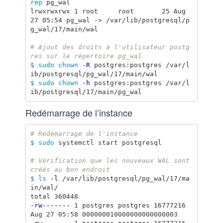
rep 
pg_wal

lrwxrwxrwx 1 root     root       25 Aug 
27 05:54 pg_wal -> /var/lib/postgresql/p
g_wal/17/main/wal

# Ajout des droits à l'utilisateur postg
res sur le répertoire pg_wal
$ 
sudo chown
-R
 postgres:postgres /var/l
$ 
sudo chown
-h
 postgres:postgres /var/l
Redémarrage de l’instance
# Redémarrage de l'instance
$ 
sudo 
systemctl start postgresql

# Vérification que les nouveaux WAL sont 
créés au bon endroit
$ 
ls
-l
 /var/lib/postgresql/pg_wal/17/ma
in/wal/

-rw-------
 1 postgres postgres 16777216 