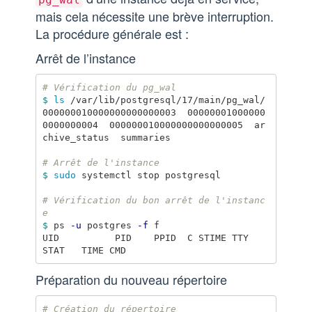
mais cela nécessite une brève interruption.
La procédure générale est :
Arrêt de l’instance
# Vérification du pg_wal
$ 
ls
 /var/lib/postgresql/17/main/pg_wal/

000000010000000000000003  00000001000000
0000000004  000000010000000000000005  ar
chive_status  summaries

# Arrêt de l'instance
$ 
sudo 
systemctl stop postgresql

# Vérification du bon arrêt de l'instanc
e
$ 
ps 
-u
 postgres 
-f
 f

UID          PID    PPID  C STIME TTY      
Préparation du nouveau répertoire
# Création du répertoire