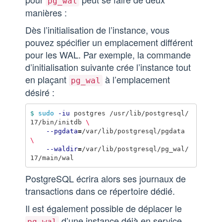
pg_wal
manières :
Dès l’initialisation de l’instance, vous
pouvez spécifier un emplacement différent
pour les WAL. Par exemple, la commande
d’initialisation suivante crée l’instance tout
en plaçant
à l’emplacement
pg_wal
désiré :
$ 
sudo
-iu
 postgres /usr/lib/postgresql/
17/bin/initdb 
\
--pgdata
=
/var/lib/postgresql/pgdata 
\
--waldir
=
/var/lib/postgresql/pg_wal/
PostgreSQL écrira alors ses journaux de
transactions dans ce répertoire dédié.
Il est également possible de déplacer le
d’une instance déjà en service,
pg_wal