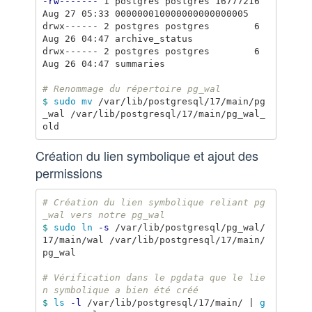
-rw-------
 1 postgres postgres 16777216 
Aug 27 05:33 000000010000000000000005

drwx------ 2 postgres postgres        6 
Aug 26 04:47 archive_status

drwx------ 2 postgres postgres        6 
Aug 26 04:47 summaries

# Renommage du répertoire pg_wal
$ 
sudo mv
 /var/lib/postgresql/17/main/pg
_wal /var/lib/postgresql/17/main/pg_wal_
Création du lien symbolique et ajout des
permissions
# Création du lien symbolique reliant pg
_wal vers notre pg_wal
$ 
sudo ln
-s
 /var/lib/postgresql/pg_wal/
17/main/wal /var/lib/postgresql/17/main/
pg_wal

# Vérification dans le pgdata que le lie
n symbolique a bien été créé
$ 
ls
-l
 /var/lib/postgresql/17/main/ | 
g