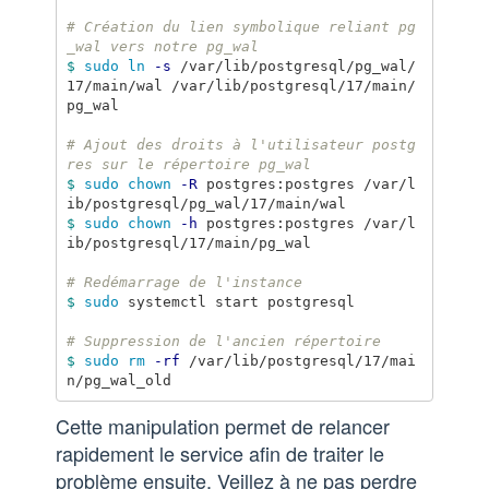
# Création du lien symbolique reliant pg
_wal vers notre pg_wal
$ 
sudo ln
-s
 /var/lib/postgresql/pg_wal/
17/main/wal /var/lib/postgresql/17/main/
pg_wal

# Ajout des droits à l'utilisateur postg
res sur le répertoire pg_wal
$ 
sudo chown
-R
 postgres:postgres /var/l
$ 
sudo chown
-h
 postgres:postgres /var/l
ib/postgresql/17/main/pg_wal

# Redémarrage de l'instance
$ 
sudo 
systemctl start postgresql

# Suppression de l'ancien répertoire
$ 
sudo rm
-rf
 /var/lib/postgresql/17/mai
Cette manipulation permet de relancer
rapidement le service afin de traiter le
problème ensuite. Veillez à ne pas perdre