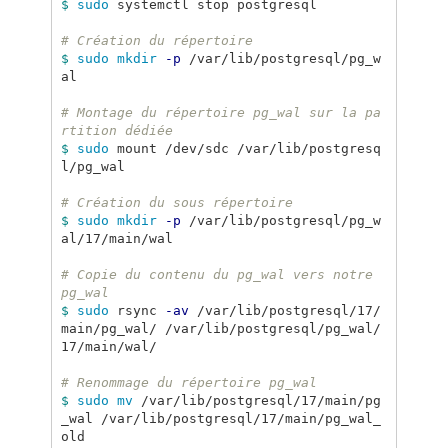
$ 
sudo 
systemctl stop postgresql

# Création du répertoire
$ 
sudo mkdir
-p
 /var/lib/postgresql/pg_w
al

# Montage du répertoire pg_wal sur la pa
rtition dédiée
$ 
sudo 
mount /dev/sdc /var/lib/postgresq
l/pg_wal

# Création du sous répertoire
$ 
sudo mkdir
-p
 /var/lib/postgresql/pg_w
al/17/main/wal

# Copie du contenu du pg_wal vers notre 
pg_wal
$ 
sudo 
rsync 
-av
 /var/lib/postgresql/17/
main/pg_wal/ /var/lib/postgresql/pg_wal/
17/main/wal/

# Renommage du répertoire pg_wal
$ 
sudo mv
 /var/lib/postgresql/17/main/pg
_wal /var/lib/postgresql/17/main/pg_wal_
old
