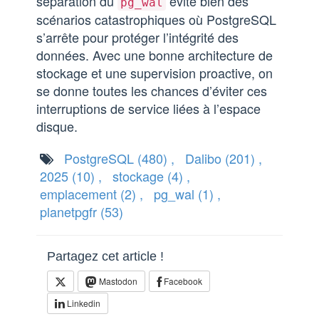
séparation du
évite bien des
pg_wal
scénarios catastrophiques où PostgreSQL
s’arrête pour protéger l’intégrité des
données. Avec une bonne architecture de
stockage et une supervision proactive, on
se donne toutes les chances d’éviter ces
interruptions de service liées à l’espace
disque.
PostgreSQL
(480)
,
Dalibo
(201)
,
2025
(10)
,
stockage
(4)
,
emplacement
(2)
,
pg_wal
(1)
,
planetpgfr
(53)
Partagez cet article !
Mastodon
Facebook
Linkedin