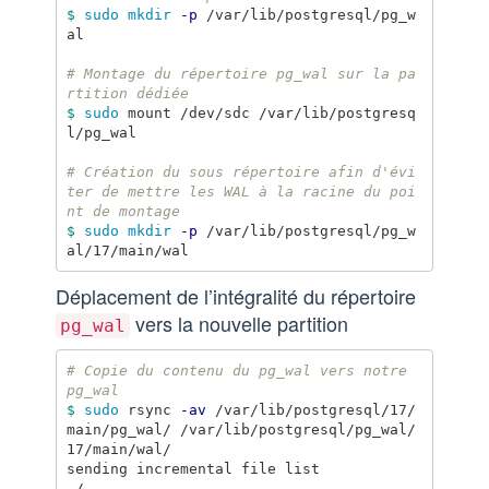
$ 
sudo mkdir
-p
 /var/lib/postgresql/pg_w
al

# Montage du répertoire pg_wal sur la pa
rtition dédiée
$ 
sudo 
mount /dev/sdc /var/lib/postgresq
l/pg_wal

# Création du sous répertoire afin d'évi
ter de mettre les WAL à la racine du poi
nt de montage
$ 
sudo mkdir
-p
 /var/lib/postgresql/pg_w
Déplacement de l’intégralité du répertoire
vers la nouvelle partition
pg_wal
# Copie du contenu du pg_wal vers notre 
pg_wal
$ 
sudo 
rsync 
-av
 /var/lib/postgresql/17/
main/pg_wal/ /var/lib/postgresql/pg_wal/
17/main/wal/

sending incremental file list

./
