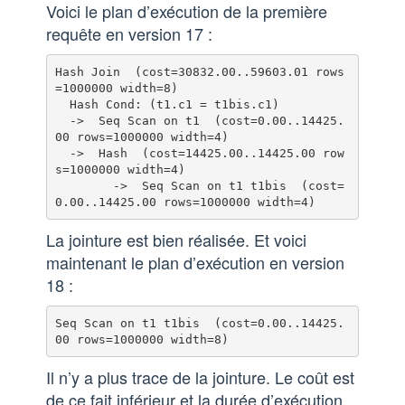
Voici le plan d’exécution de la première
requête en version 17 :
Hash Join  (cost=30832.00..59603.01 rows
=1000000 width=8)

  Hash Cond: (t1.c1 = t1bis.c1)

  ->  Seq Scan on t1  (cost=0.00..14425.
00 rows=1000000 width=4)

  ->  Hash  (cost=14425.00..14425.00 row
s=1000000 width=4)

        ->  Seq Scan on t1 t1bis  (cost=
La jointure est bien réalisée. Et voici
maintenant le plan d’exécution en version
18 :
Seq Scan on t1 t1bis  (cost=0.00..14425.
Il n’y a plus trace de la jointure. Le coût est
de ce fait inférieur et la durée d’exécution