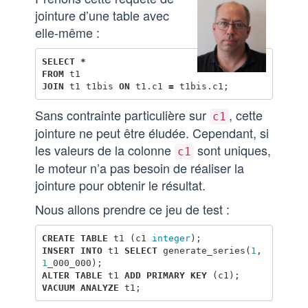
jointure d’une table avec
elle-même :
SELECT
*
FROM
t1
JOIN
t1
t1bis
ON
t1
.
c1
=
t1bis
.
c1
;
Sans contrainte particulière sur
, cette
c1
jointure ne peut être éludée. Cependant, si
les valeurs de la colonne
sont uniques,
c1
le moteur n’a pas besoin de réaliser la
jointure pour obtenir le résultat.
Nous allons prendre ce jeu de test :
CREATE
TABLE
t1
(
c1
integer
);
INSERT
INTO
t1
SELECT
generate_series
(
1
,
1
_000_000
);
ALTER
TABLE
t1
ADD
PRIMARY
KEY
(
c1
);
VACUUM
ANALYZE
t1
;