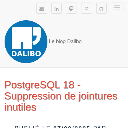
Togg
navi
Le blog Dalibo
PostgreSQL 18 -
Suppression de jointures
inutiles
PUBLIÉ LE
07/03/2025
PAR