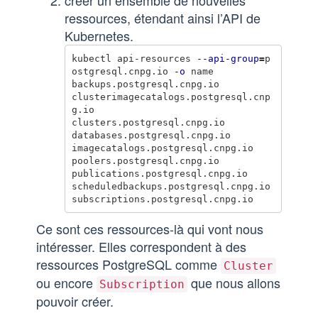
créer un ensemble de nouvelles
ressources, étendant ainsi l’API de
Kubernetes.
kubectl api-resources 
--api-group
=
p
ostgresql.cnpg.io 
-o
 name

backups.postgresql.cnpg.io

clusterimagecatalogs.postgresql.cnp
g.io

clusters.postgresql.cnpg.io

databases.postgresql.cnpg.io

imagecatalogs.postgresql.cnpg.io

poolers.postgresql.cnpg.io

publications.postgresql.cnpg.io

scheduledbackups.postgresql.cnpg.io

Ce sont ces ressources-là qui vont nous
intéresser. Elles correspondent à des
ressources PostgreSQL comme
Cluster
ou encore
que nous allons
Subscription
pouvoir créer.