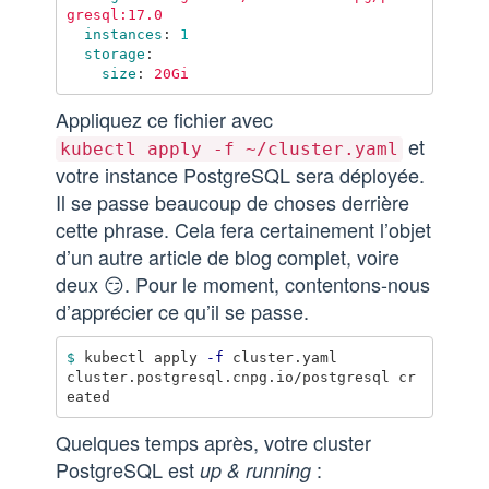
gresql:17.0
instances
:
1
storage
:
size
:
20Gi
Appliquez ce fichier avec
et
kubectl apply -f ~/cluster.yaml
votre instance PostgreSQL sera déployée.
Il se passe beaucoup de choses derrière
cette phrase. Cela fera certainement l’objet
d’un autre article de blog complet, voire
deux 😏. Pour le moment, contentons-nous
d’apprécier ce qu’il se passe.
$ 
kubectl apply 
-f
 cluster.yaml

cluster.postgresql.cnpg.io/postgresql cr
Quelques temps après, votre cluster
PostgreSQL est
:
up & running