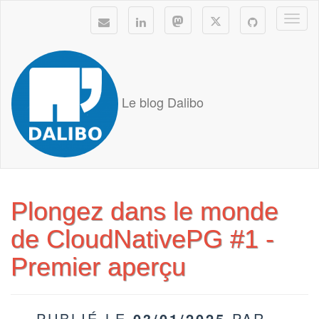
Togg
navi
Le blog Dalibo
Plongez dans le monde
de CloudNativePG #1 -
Premier aperçu
PUBLIÉ LE
03/01/2025
PAR