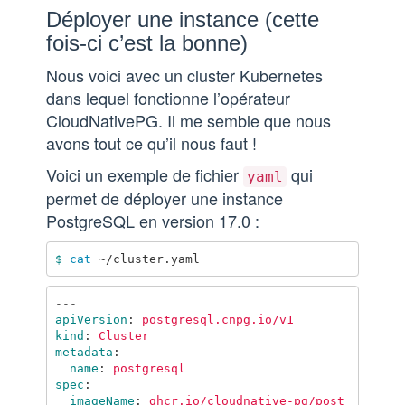
Déployer une instance (cette
fois-ci c’est la bonne)
Nous voici avec un cluster Kubernetes
dans lequel fonctionne l’opérateur
CloudNativePG. Il me semble que nous
avons tout ce qu’il nous faut !
Voici un exemple de fichier
qui
yaml
permet de déployer une instance
PostgreSQL en version 17.0 :
$ 
cat
---
apiVersion
:
postgresql.cnpg.io/v1
kind
:
Cluster
metadata
:
name
:
postgresql
spec
:
imageName
:
ghcr.io/cloudnative-pg/post