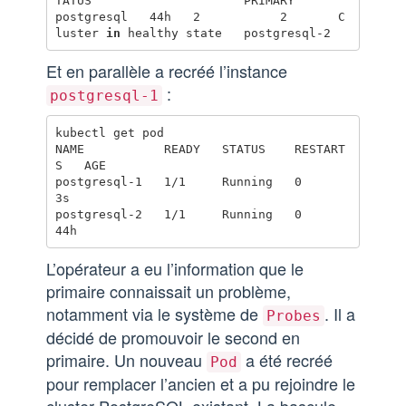
TATUS                     PRIMARY

postgresql   44h   2           2       C
luster 
in 
Et en parallèle a recréé l’instance
:
postgresql-1
kubectl get pod                

NAME           READY   STATUS    RESTART
S   AGE

postgresql-1   1/1     Running   0          
3s

postgresql-2   1/1     Running   0          
L’opérateur a eu l’information que le
primaire connaissait un problème,
notamment via le système de
. Il a
Probes
décidé de promouvoir le second en
primaire. Un nouveau
a été recréé
Pod
pour remplacer l’ancien et a pu rejoindre le