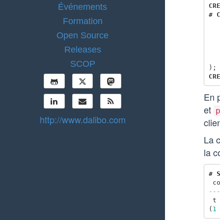
CR
Événements
#
Formation
Open Source
Releases
SCOP
);
CR
En p
et
http://www.dalibo.com
clie
La 
la 
#
c
--
t
(
1