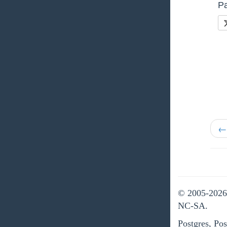
Pa
←
© 2005-2026 
NC-SA.
Postgres, Po