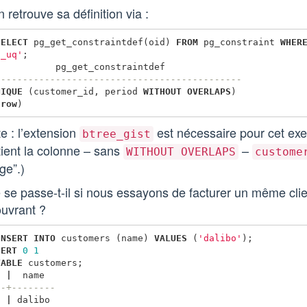
n retrouve sa définition via :
SELECT
pg_get_constraintdef
(
oid
)
FROM
pg_constraint
WHER
s_uq'
;
pg_get_constraintdef
---------------------------------------------
NIQUE
(
customer_id
,
period
WITHOUT
OVERLAPS
)
row
)
e : l’extension
est nécessaire pour cet exe
btree_gist
ient la colonne – sans
–
WITHOUT OVERLAPS
custome
ge”.)
se passe-t-il si nous essayons de facturer un même cli
ouvrant ?
INSERT
INTO
customers
(
name
)
VALUES
(
'dalibo'
);
SERT
0
1
TABLE
customers
;
d
|
name
--+--------
1
|
dalibo