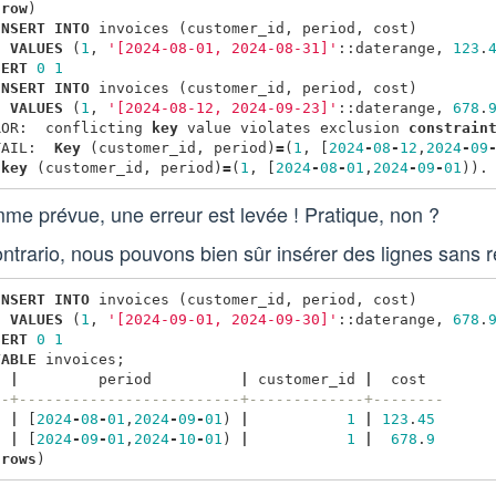
row
)
INSERT
INTO
invoices
(
customer_id
,
period
,
cost
)
VALUES
(
1
,
'[2024-08-01, 2024-08-31]'
::
daterange
,
123
.
SERT
0
1
INSERT
INTO
invoices
(
customer_id
,
period
,
cost
)
VALUES
(
1
,
'[2024-08-12, 2024-09-23]'
::
daterange
,
678
.
ROR
:
conflicting
key
value
violates
exclusion
constrain
TAIL
:
Key
(
customer_id
,
period
)
=
(
1
,
[
2024
-
08
-
12
,
2024
-
09
key
(
customer_id
,
period
)
=
(
1
,
[
2024
-
08
-
01
,
2024
-
09
-
01
)).
e prévue, une erreur est levée ! Pratique, non ?
ntrario, nous pouvons bien sûr insérer des lignes sans 
INSERT
INTO
invoices
(
customer_id
,
period
,
cost
)
VALUES
(
1
,
'[2024-09-01, 2024-09-30]'
::
daterange
,
678
.
SERT
0
1
TABLE
invoices
;
d
|
period
|
customer_id
|
cost
--+-------------------------+-------------+--------
1
|
[
2024
-
08
-
01
,
2024
-
09
-
01
)
|
1
|
123
.
45
3
|
[
2024
-
09
-
01
,
2024
-
10
-
01
)
|
1
|
678
.
9
rows
)