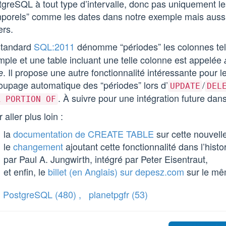
greSQL à tout type d’intervalle, donc pas uniquement les
mporels” comme les dates dans notre exemple mais aussi
ers.
standard
SQL:2011
dénomme “périodes” les colonnes te
ple et une table incluant une telle colonne est appelée
. Il propose une autre fonctionnalité intéressante pour l
e
oupage automatique des “périodes” lors d’
/
UPDATE
DEL
. À suivre pour une intégration future d
R PORTION OF
 aller plus loin :
la
documentation de CREATE TABLE
sur cette nouvell
le
changement
ajoutant cette fonctionnalité dans l’hist
par Paul A. Jungwirth, intégré par Peter Eisentraut,
et enfin, le
billet (en Anglais) sur depesz.com
sur le mê
PostgreSQL
(480)
,
planetpgfr
(53)