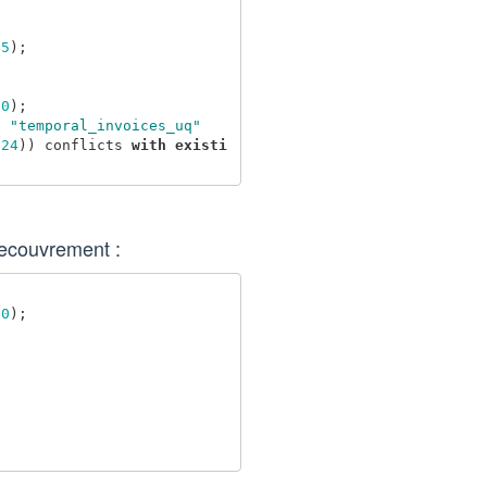
45
);
90
);
t
"temporal_invoices_uq"
-
24
))
conflicts
with
existi
recouvrement :
90
);