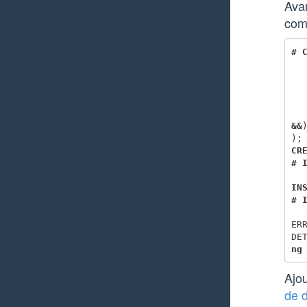
Avan
comp
#
&&
);
CR
#
IN
#
ER
DE
ng
Ajou
de 