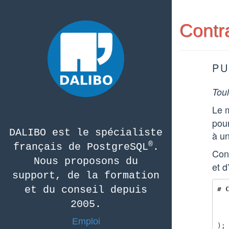
Contr
PU
Toul
Le m
pour
DALIBO est le spécialiste
à un
®
français de PostgreSQL
.
Cons
Nous proposons du
et d
support, de la formation
et du conseil depuis
#
2005.
Emploi
);