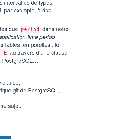
 intervalles de types
, par exemple, à des
lles que
dans notre
period
application-time period
es tables temporelles : le
au travers d’une clause
ETE
ans PostgreSQL…
e clause,
orique git de PostgreSQL,
me sujet.