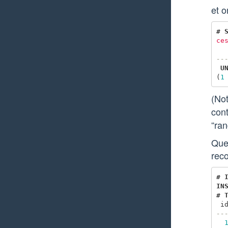
et o
#
ce
--
U
(
1
(Not
cont
“ran
Que 
rec
#
IN
#
i
--