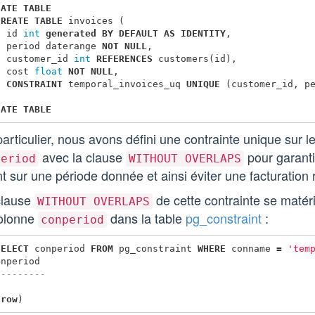
EATE
TABLE
CREATE
TABLE
invoices
(
id
int
generated
BY
DEFAULT
AS
IDENTITY
,
period
daterange
NOT
NULL
,
customer_id
int
REFERENCES
customers
(
id
),
cost
float
NOT
NULL
,
CONSTRAINT
temporal_invoices_uq
UNIQUE
(
customer_id
,
p
EATE
TABLE
articulier, nous avons défini une contrainte unique sur 
avec la clause
pour garantir
period
WITHOUT OVERLAPS
nt sur une période donnée et ainsi éviter une facturation
clause
de cette contrainte se matéri
WITHOUT OVERLAPS
colonne
dans la table
pg_constraint
:
conperiod
SELECT
conperiod
FROM
pg_constraint
WHERE
conname
=
'tem
onperiod
---------
row
)