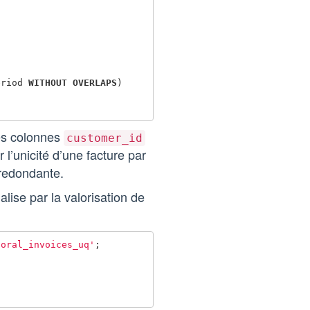
eriod
WITHOUT
OVERLAPS
)
les colonnes
customer_id
 l’unicité d’une facture par
 redondante.
alise par la valorisation de
poral_invoices_uq'
;