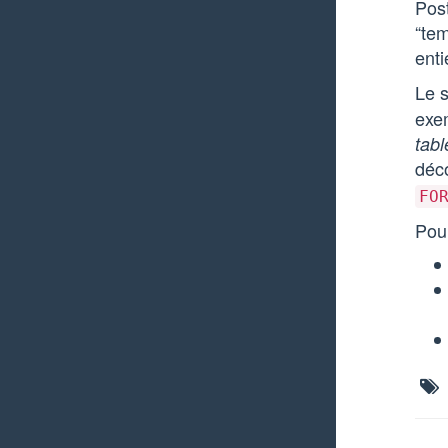
Post
“te
enti
Le 
exem
tabl
déc
FO
Pour