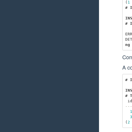
(
1
#
IN
#
ER
DE
ng
Comm
A co
#
IN
#
i
--
(
2