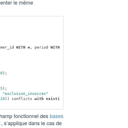
émenter le même
omer_id
WITH
=
,
period
WITH
90
);
.
5
);
t
"exclusion_invoices"
-
28
))
conflicts
with
existi
 champ fonctionnel des
bases
1
, s’applique dans le cas de