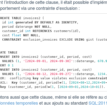
t l’introduction de cette clause, il était possible d’impl
ortement via une contrainte d’exclusion :
CREATE
TABLE
invoices2
(
id
int
generated
BY
DEFAULT
AS
IDENTITY
,
period
daterange
NOT
NULL
,
customer_id
int
REFERENCES
customers
(
id
),
cost
float
NOT
NULL
,
CONSTRAINT
exclusion_invoices
EXCLUDE
USING
gist
(
cust
)
EATE
TABLE
INSERT
INTO
invoices2
(
customer_id
,
period
,
cost
)
VALUES
(
1
,
'[2024-09-01, 2024-09-30]'
::
daterange
,
678
.
SERT
0
1
INSERT
INTO
invoices2
(
customer_id
,
period
,
cost
)
VALUES
(
1
,
'[2024-08-12, 2024-09-27]'
::
daterange
,
1234
ROR
:
conflicting
key
value
violates
exclusion
constrain
TAIL
:
Key
(
customer_id
,
period
)
=
(
1
,
[
2024
-
08
-
12
,
2024
-
09
key
(
customer_id
,
period
)
=
(
1
,
[
2024
-
09
-
01
,
2024
-
10
-
01
)).
tons aussi que cette clause, même si elle se réfère au
données temporelles
et aux ajouts au standard
SQL:201