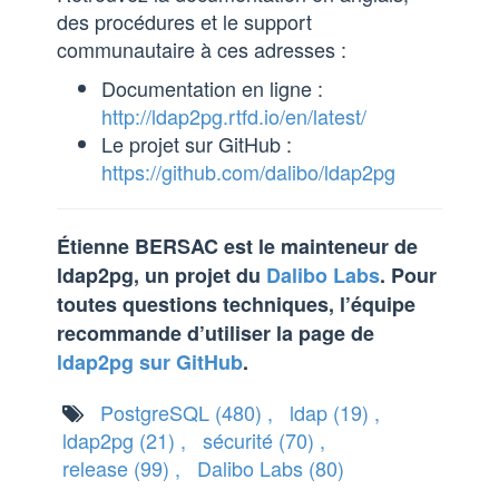
des procédures et le support
communautaire à ces adresses :
Documentation en ligne :
http://ldap2pg.rtfd.io/en/latest/
Le projet sur GitHub :
https://github.com/dalibo/ldap2pg
Étienne BERSAC est le mainteneur de
ldap2pg, un projet du
Dalibo Labs
. Pour
toutes questions techniques, l’équipe
recommande d’utiliser la page de
ldap2pg sur GitHub
.
PostgreSQL
(480)
,
ldap
(19)
,
ldap2pg
(21)
,
sécurité
(70)
,
release
(99)
,
Dalibo Labs
(80)