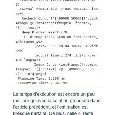
6)

  (actual time=1.479..2.845 rows=495 loo
ps=1)

   Recheck Cond: ('[499000,500001)'::int
4range @> int4range(freqmin, freqmax, 
'[]'::text))

   Heap Blocks: exact=470

   ->  Bitmap Index Scan on frequencies_
int4range_idx

         (cost=0.00..20.04 rows=501 widt
h=0)

         (actual time=1.274..1.275 rows=
495 loops=1)

         Index Cond: (int4range(freqmin, 
freqmax, '[]'::text) <@ '[499000,50000
1)'::int4range)

 Planning Time: 0.200 ms

Le temps d’exécution est encore un peu
meilleur qu’avec la solution proposée dans
l’article précédent, et l’estimation est
presque parfaite. De plus, celle-ci reste