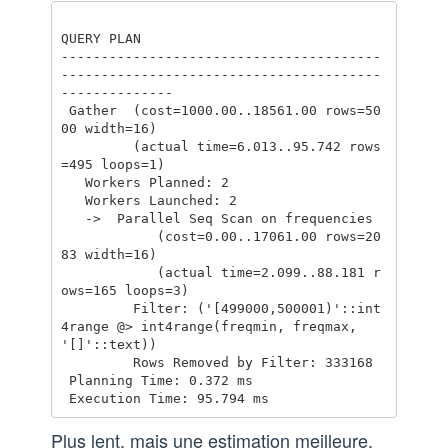
QUERY PLAN

----------------------------------------
----------------------------------------
--------------

 Gather  (cost=1000.00..18561.00 rows=50
00 width=16)

         (actual time=6.013..95.742 rows
=495 loops=1)

   Workers Planned: 2

   Workers Launched: 2

   ->  Parallel Seq Scan on frequencies

            (cost=0.00..17061.00 rows=20
83 width=16)

            (actual time=2.099..88.181 r
ows=165 loops=3)

         Filter: ('[499000,500001)'::int
4range @> int4range(freqmin, freqmax, 
'[]'::text))

         Rows Removed by Filter: 333168

 Planning Time: 0.372 ms

Plus lent, mais une estimation meilleure.