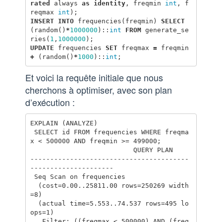
rated
always
as
identity
,
freqmin
int
,
f
reqmax
int
);
INSERT
INTO
frequencies
(
freqmin
)
SELECT
(
random
()
*
1000000
)::
int
FROM
generate_se
ries
(
1
,
1000000
);
UPDATE
frequencies
SET
freqmax
=
freqmin
+
(
random
()
*
1000
)::
int
;
Et voici la requête initiale que nous
cherchons à optimiser, avec son plan
d’exécution :
EXPLAIN (ANALYZE)

 SELECT id FROM frequencies WHERE freqma
x < 500000 AND freqmin >= 499000;

                          QUERY PLAN

----------------------------------------
---------------------

 Seq Scan on frequencies

  (cost=0.00..25811.00 rows=250269 width
=8)

  (actual time=5.553..74.537 rows=495 lo
ops=1)

   Filter: ((freqmax < 500000) AND (freq