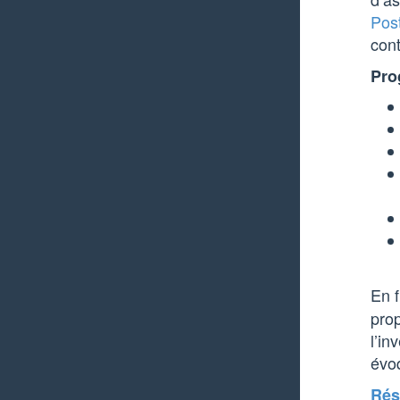
Pos
cont
Pro
En f
prop
l’in
évo
Rése