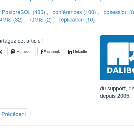
PostgreSQL
(480)
,
conférences
(100)
,
pgsession
(8
stGIS
(32)
,
QGIS
(2)
,
réplication
(10)
rtagez cet article !
Mastodon
Facebook
Linkedin
du support, de
depuis 2005.
 Précédent