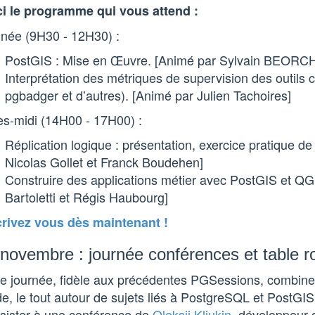
ci le programme qui vous attend :
inée (9H30 - 12H30) :
PostGIS : Mise en Œuvre. [Animé par Sylvain BEORCH
Interprétation des métriques de supervision des outils 
pgbadger et d’autres). [Animé par Julien Tachoires]
ès-midi (14H00 - 17H00) :
Réplication logique : présentation, exercice pratique de
Nicolas Gollet et Franck Boudehen]
Construire des applications métier avec PostGIS et QG
Bartoletti et Régis Haubourg]
crivez vous dès maintenant !
novembre : journée conférences et table 
te journée, fidèle aux précédentes PGSessions, combine
e, le tout autour de sujets liés à PostgreSQL et PostGI
ssister à une conférence de
Oleksii Kliukin
, développeur 