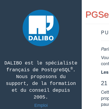
PGSes
PU
Pari
Vou
con
DALIBO est le spécialiste
®
français de PostgreSQL
.
Les
Nous proposons du
21
support, de la formation
et du conseil depuis
Cet
2005.
prop
paus
Emploi