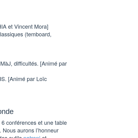
IA et Vincent Mora]
classiques (temboard,
 MàJ, difficultés. [Animé par
IS. [Animé par Loïc
ronde
 6 conférences et une table
S. Nous aurons l’honneur
des outils
patroni
et