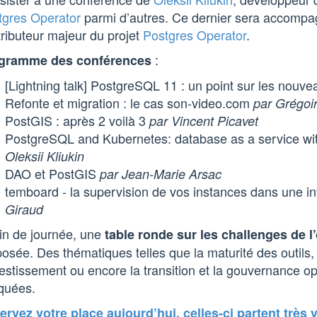
tgres Operator
parmi d’autres. Ce dernier sera accomp
ributeur majeur du projet
Postgres Operator
.
:
gramme des conférences
[Lightning talk] PostgreSQL 11 : un point sur les nouve
Refonte et migration : le cas son-video.com
par Grégoi
PostGIS : après 2 voilà 3
par Vincent Picavet
PostgreSQL and Kubernetes: database as a service wit
Oleksii Kliukin
DAO et PostGIS
par Jean-Marie Arsac
temboard - la supervision de vos instances dans une i
Giraud
in de journée, une
table ronde sur les challenges de 
osée. Des thématiques telles que la maturité des outils, 
vestissement ou encore la transition et la gouvernance o
quées.
rvez votre place aujourd’hui, celles-ci partent très v