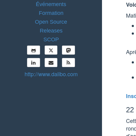
Voi
Événements
Formation
Mat
Open Source
Releases
SCOP
Apr
http://www.dalibo.com
Ins
22 
Cet
rond
d’a