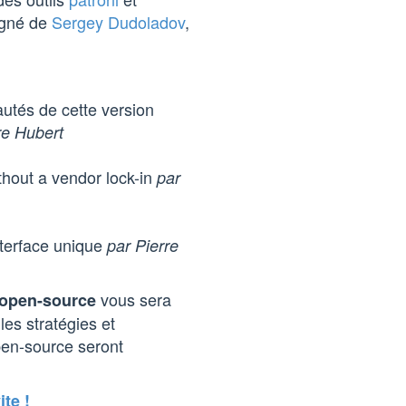
agné de
Sergey Dudoladov
,
autés de cette version
re Hubert
hout a vendor lock-in
par
nterface unique
par Pierre
vous sera
l’open-source
les stratégies et
pen-source seront
ite !