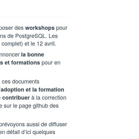
roposer des
pour
workshops
sions de PostgreSQL. Les
complet) et le 12 avril.
 annoncer
la bonne
pour en
ps et formations
e ces documents
l’adoption et la formation
e
à la correction
contribuer
e sur le page github des
prévoyons aussi de diffuser
en détail d’ici quelques