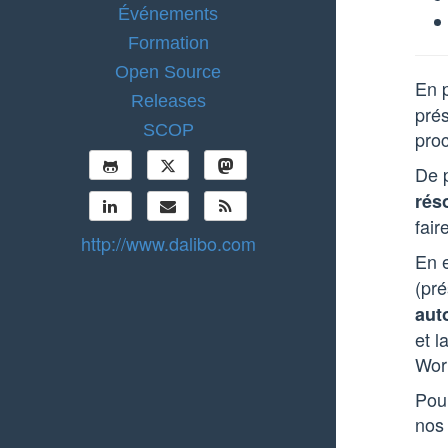
Événements
Formation
Open Source
En p
Releases
prés
SCOP
proc
De 
rés
fair
http://www.dalibo.com
En 
(pré
aut
et l
Work
Pour
no