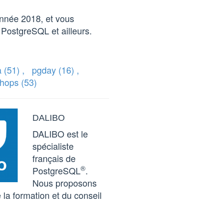
année 2018, et vous
 PostgreSQL et ailleurs.
a
(51)
,
pgday
(16)
,
shops
(53)
DALIBO
DALIBO est le
spécialiste
français de
®
PostgreSQL
.
Nous proposons
 la formation et du conseil