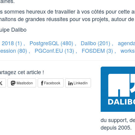
aines.
s sommes heureux de travailler à vos côtés pour cette 
aitons de grandes réussites pour vos projets, autour de
uipe Dalibo
2018
(1)
,
PostgreSQL
(480)
,
Dalibo
(201)
,
agend
session
(80)
,
PGConf.EU
(13)
,
FOSDEM
(3)
,
work
rtagez cet article !
Mastodon
Facebook
Linkedin
du support, de
depuis 2005.