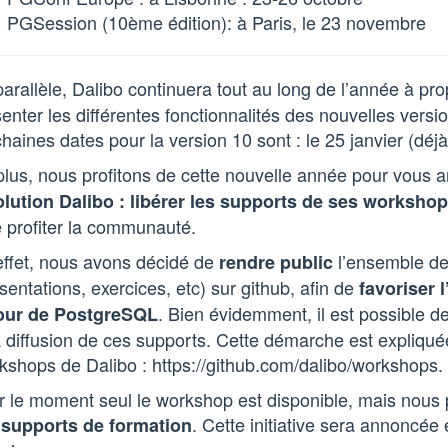
PGSession (10ème édition): à Paris, le 23 novembre
arallèle, Dalibo continuera tout au long de l’année à p
enter les différentes fonctionnalités des nouvelles ver
haines dates pour la version 10 sont : le 25 janvier (déjà 
plus, nous profitons de cette nouvelle année pour vous
olution Dalibo : libérer les supports de ses worksho
e profiter la communauté.
effet, nous avons décidé de
l’ensemble d
rendre public
sentations, exercices, etc) sur github, afin de
favoriser 
. Bien évidemment, il est possible d
our de PostgreSQL
a diffusion de ces supports. Cette démarche est expliqué
shops de Dalibo : https://github.com/dalibo/workshops.
 le moment seul le workshop est disponible, mais nous 
s
. Cette initiative sera annoncée 
supports de formation