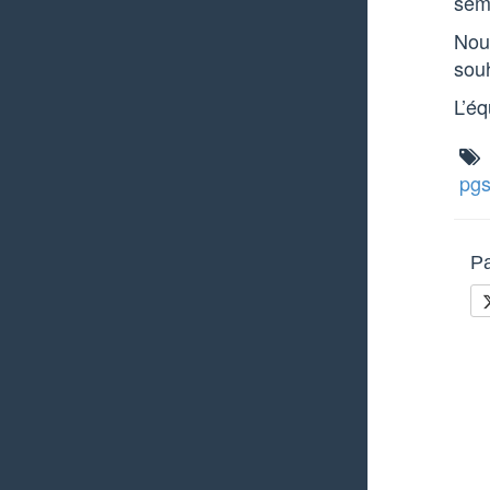
sem
Nou
souh
L’éq
pg
Pa