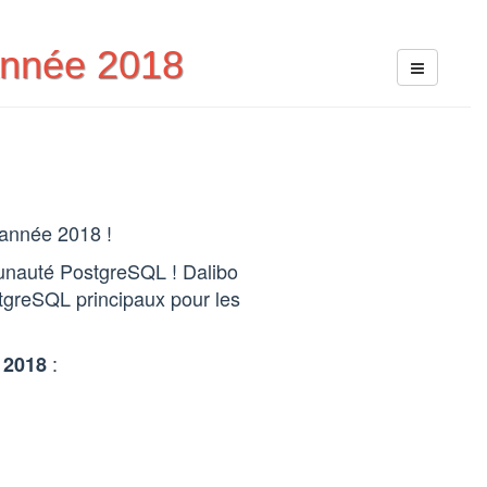
année 2018
C
 année 2018 !
unauté PostgreSQL ! Dalibo
tgreSQL principaux pour les
e
:
2018