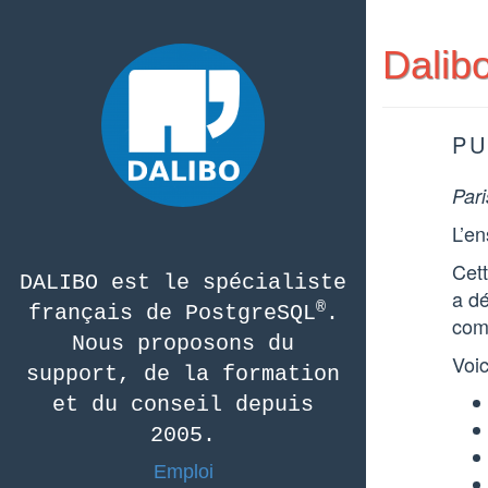
Dalib
PU
Pari
L’en
Cet
DALIBO est le spécialiste
a dé
®
français de PostgreSQL
.
com
Nous proposons du
Voic
support, de la formation
et du conseil depuis
2005.
Emploi