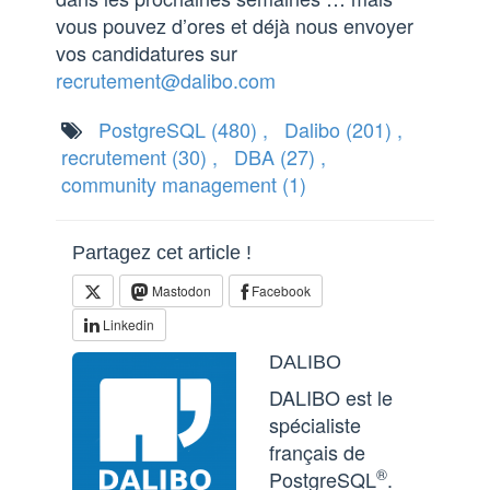
vous pouvez d’ores et déjà nous envoyer
vos candidatures sur
recrutement@dalibo.com
PostgreSQL
(480)
,
Dalibo
(201)
,
recrutement
(30)
,
DBA
(27)
,
community management
(1)
Partagez cet article !
Mastodon
Facebook
Linkedin
DALIBO
DALIBO est le
spécialiste
français de
®
PostgreSQL
.