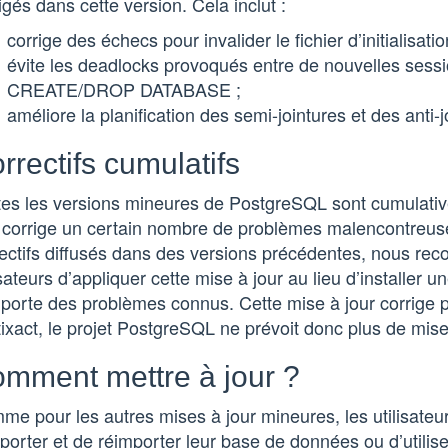
igés dans cette version. Cela inclut :
corrige des échecs pour invalider le fichier d’initialisat
évite les deadlocks provoqués entre de nouvelles sessio
CREATE/DROP DATABASE ;
améliore la planification des semi-jointures et des anti-j
rrectifs cumulatifs
tes les versions mineures de PostgreSQL sont cumulati
r corrige un certain nombre de problèmes malencontreuse
rectifs diffusés dans des versions précédentes, nous re
isateurs d’appliquer cette mise à jour au lieu d’installer 
orte des problèmes connus. Cette mise à jour corrige pl
ixact, le projet PostgreSQL ne prévoit donc plus de mise
mment mettre à jour ?
e pour les autres mises à jour mineures, les utilisateu
porter et de réimporter leur base de données ou d’utili