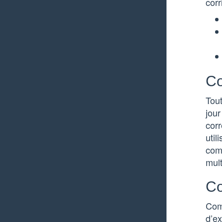
corr
Co
Tou
jou
cor
util
comp
mult
Co
Comm
d’ex