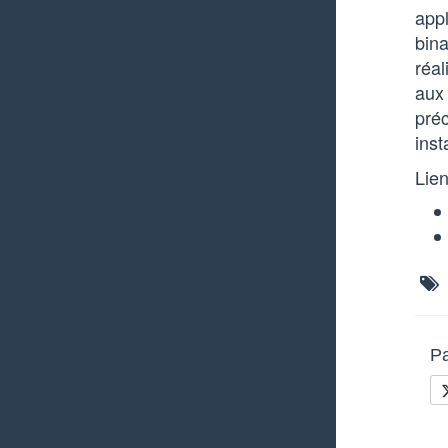
appl
bina
réal
aux 
préc
ins
Lien
Pa