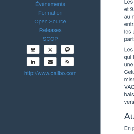
Les
Événements
et 9
Formation
au n
Open Source
entr
Releases
les 
part
SCOP
Les 
qui 
une
Celu
http://www.dalibo.com
mise
VACU
bais
vers
Au
En p