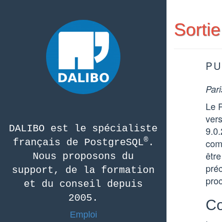
Sortie
PU
Pari
Le 
vers
DALIBO est le spécialiste
9.0.
®
français de PostgreSQL
.
comp
être
Nous proposons du
préc
support, de la formation
pro
et du conseil depuis
2005.
Co
Emploi