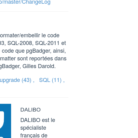
lob/master/ChangeLog
formater/embellir le code
003, SQL-2008, SQL-2011 et
e code que pgBadger, ainsi,
ormatter sont reportées dans
gBadger, Gilles Darold.
upgrade
(43)
,
SQL
(11)
,
DALIBO
DALIBO est le
spécialiste
français de