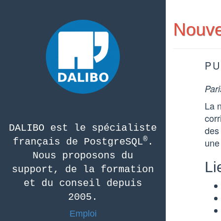
Nouve
PU
Pari
La n
cor
DALIBO est le spécialiste
des 
®
français de PostgreSQL
.
une 
Nous proposons du
Li
support, de la formation
et du conseil depuis
2005.
Emploi