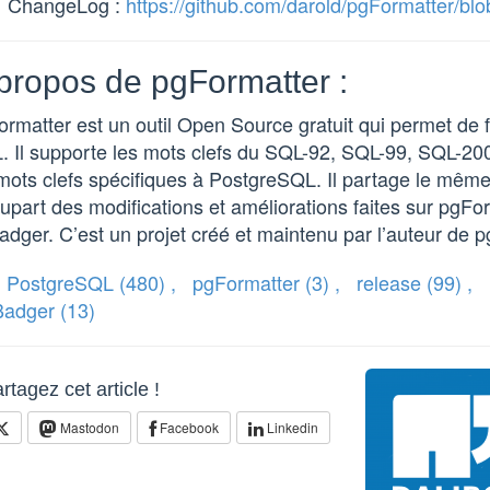
ChangeLog :
https://github.com/darold/pgFormatter/b
propos de pgFormatter :
rmatter est un outil Open Source gratuit qui permet de 
. Il supporte les mots clefs du SQL-92, SQL-99, SQL-2
mots clefs spécifiques à PostgreSQL. Il partage le mêm
lupart des modifications et améliorations faites sur pgF
dger. C’est un projet créé et maintenu par l’auteur de p
PostgreSQL
(480)
,
pgFormatter
(3)
,
release
(99)
,
Badger
(13)
rtagez cet article !
Mastodon
Facebook
Linkedin