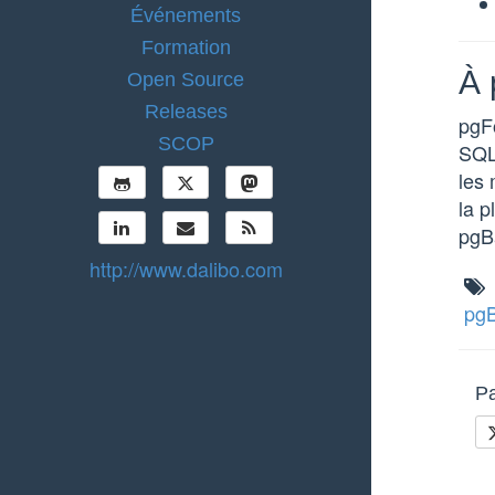
Événements
Formation
À 
Open Source
Releases
pgFo
SCOP
SQL
les 
la p
pgBa
http://www.dalibo.com
pg
Pa